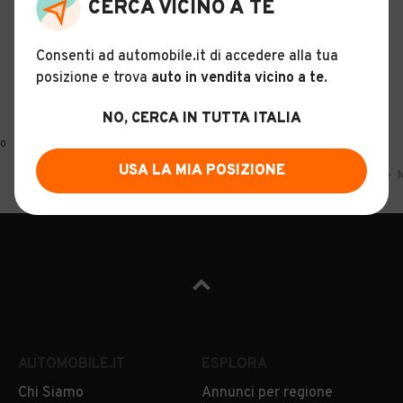
CERCA VICINO A TE
Consenti ad automobile.it di accedere alla tua
posizione e trova
auto in vendita vicino a te
.
NO, CERCA IN TUTTA ITALIA
0
USA LA MIA POSIZIONE
Home
Motrici per semirimorchi
Man
Liguria
La Spezia
M
AUTOMOBILE.IT
ESPLORA
Chi Siamo
Annunci per regione