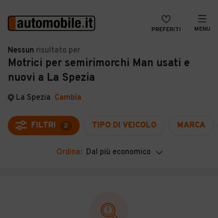
MENU
PREFERITI
CERCA
Nessun
risultato
per
Motrici per semirimorchi Man usati e
VENDI
Auto
nuovi a La Spezia
MAGAZINE
Auto usate
La Spezia
Cambia
ACCEDI
Auto Km 0
Auto Nuove
FILTRI
TIPO DI VEICOLO
MARCA
2
Noleggio a lungo termine
Ordina:
Dal più economico
Auto d'epoca
Moto
Camper