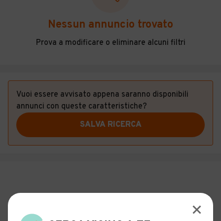
Veicoli Commerciali
Nessun annuncio trovato
Concessionari
Prova a modificare o eliminare alcuni filtri
Vuoi essere avvisato appena saranno disponibili
annunci con queste caratteristiche?
SALVA RICERCA