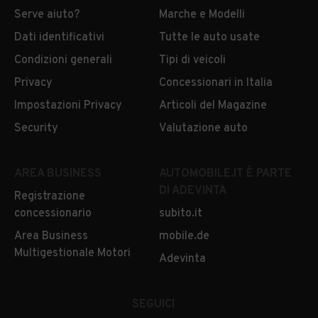
Serve aiuto?
Marche e Modelli
Dati identificativi
Tutte le auto usate
Condizioni generali
Tipi di veicoli
Privacy
Concessionari in Italia
Impostazioni Privacy
Articoli del Magazine
Security
Valutazione auto
AREA BUSINESS
AUTOMOBILE.IT È PARTE
DI ADEVINTA
Registrazione
concessionario
subito.it
Area Business
mobile.de
Multigestionale Motori
Adevinta
SEGUICI