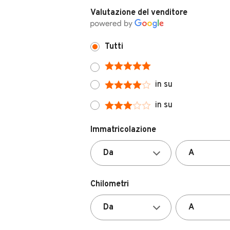
Tutti
in su
in su
Immatricolazione
Chilometri
Carburante