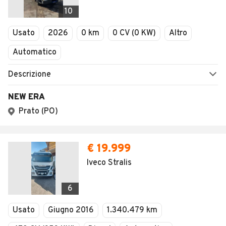
Veicoli Commerciali
10
Concessionari
Usato
2026
0 km
0 CV (0 KW)
Altro
Automatico
Descrizione
NEW ERA
Prato (PO)
€ 19.999
Iveco Stralis
6
Usato
Giugno 2016
1.340.479 km