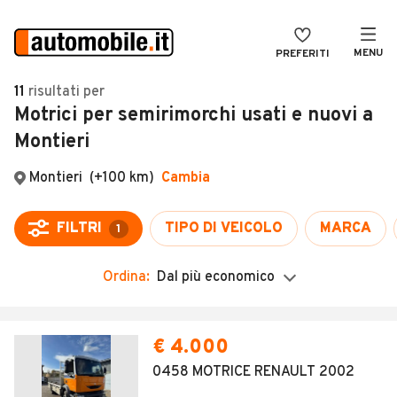
MENU
PREFERITI
CERCA
11
risultati
per
Motrici per semirimorchi usati e nuovi a
VENDI
Auto
Montieri
MAGAZINE
Auto usate
Montieri
(+100 km)
Cambia
ACCEDI
Auto Km 0
Auto Nuove
FILTRI
TIPO DI VEICOLO
MARCA
1
Noleggio a lungo termine
Ordina:
Dal più economico
Auto d'epoca
Moto
€ 4.000
Camper
0458 MOTRICE RENAULT 2002