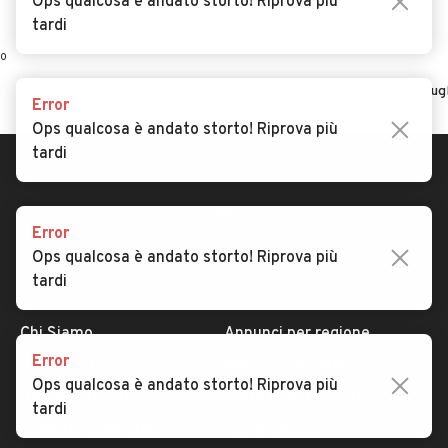
Ops qualcosa è andato storto! Riprova più
tardi
0
Home
Motrici per semirimorchi
Campania
Benevento
Pugl
Error
Ops qualcosa è andato storto! Riprova più
tardi
Error
Ops qualcosa è andato storto! Riprova più
tardi
AUTOMOBILE.IT
ESPLORA
Chi Siamo
Annunci per regione
Error
Serve aiuto?
Marche e Modelli
Ops qualcosa è andato storto! Riprova più
Dati identificativi
Tutte le auto usate
tardi
Condizioni generali
Tipi di veicoli