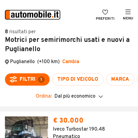
MENU
PREFERITI
CERCA
8
risultati
per
Motrici per semirimorchi usati e nuovi a
VENDI
Auto
Puglianello
MAGAZINE
Auto usate
Puglianello
(+100 km)
Cambia
ACCEDI
Auto Km 0
Auto Nuove
FILTRI
TIPO DI VEICOLO
MARCA
1
Noleggio a lungo termine
Ordina:
Dal più economico
Auto d'epoca
Moto
€ 30.000
Camper
Iveco Turbostar 190.48
Pneumatico