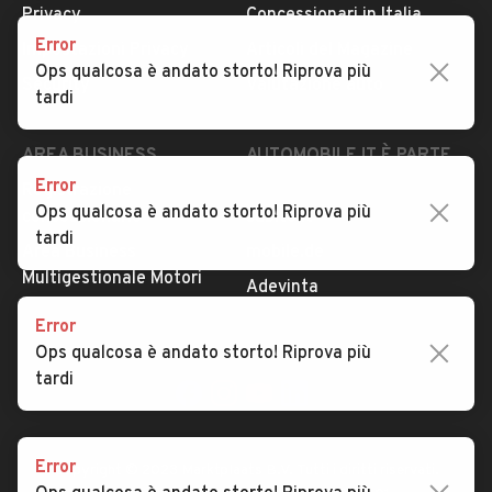
Privacy
Concessionari in Italia
Error
Impostazioni Privacy
Articoli del Magazine
Ops qualcosa è andato storto! Riprova più
Security
Valutazione auto
tardi
AREA BUSINESS
AUTOMOBILE.IT È PARTE
DI ADEVINTA
Error
Registrazione
Ops qualcosa è andato storto! Riprova più
concessionario
subito.it
tardi
Area Business
mobile.de
Multigestionale Motori
Adevinta
Error
Ops qualcosa è andato storto! Riprova più
SEGUICI
tardi
Error
Copyright © 2023 Marktplaats B.V. Tutti i diritti riservati.