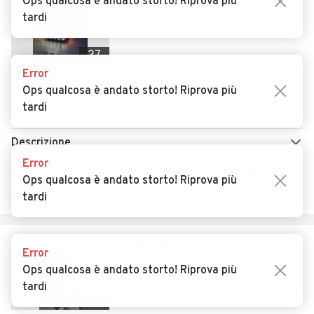
€ 27.000
Ops qualcosa è andato storto! Riprova più
tardi
Iveco stralis 500
27
Error
Usato
Settembre 2007
900.000 km
Ops qualcosa è andato storto! Riprova più
tardi
0 CV (0 KW)
Diesel
Automatico
Descrizione
Error
A.M. CARS SOCIETA' A RESPONSABILITA' LIMITATA SEMPLIFICATA
Ops qualcosa è andato storto! Riprova più
Fiumicino (RM)
tardi
€ 45.000
Error
Daf xf 530 20/21 ADR totale
Ops qualcosa è andato storto! Riprova più
tardi
23