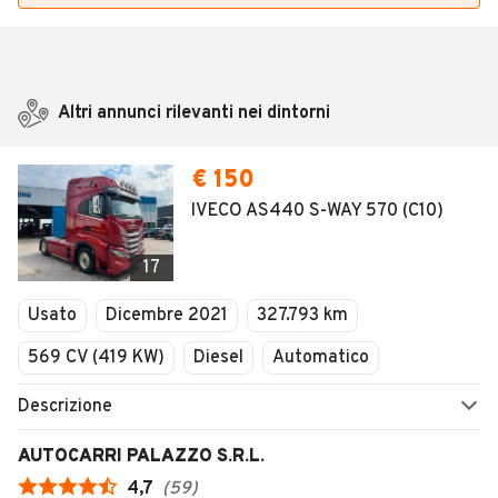
Altri annunci rilevanti nei dintorni
€ 150
IVECO AS440 S-WAY 570 (C10)
17
Usato
Dicembre 2021
327.793 km
569 CV (419 KW)
Diesel
Automatico
Descrizione
AUTOCARRI PALAZZO S.R.L.
4,7
(
59
)