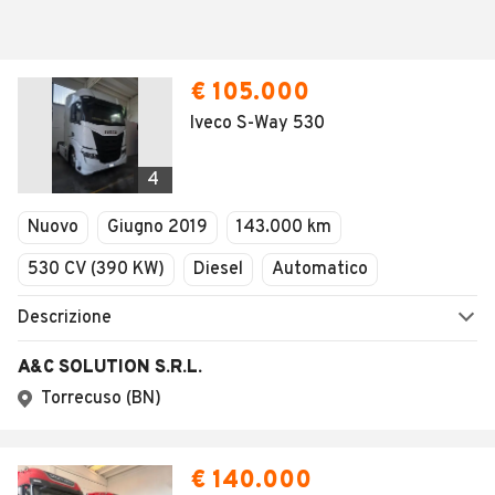
Vuoi essere avvisato appena saranno disponibili
annunci con queste caratteristiche?
SALVA RICERCA