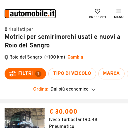
MENU
PREFERITI
CERCA
8
risultati
per
Motrici per semirimorchi usati e nuovi a
VENDI
Auto
Roio del Sangro
MAGAZINE
Auto usate
Roio del Sangro
(+100 km)
Cambia
ACCEDI
Auto Km 0
Auto Nuove
FILTRI
TIPO DI VEICOLO
MARCA
1
Noleggio a lungo termine
Ordina:
Dal più economico
Auto d'epoca
Moto
Camper