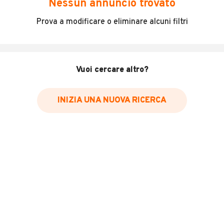
Nessun annuncio trovato
Scooter molto bello unico proprietario e proviene dal
Prova a modificare o eliminare alcuni filtri
Nord
INFORMAZIONI VEICOLO
Vuoi cercare altro?
Marca
Piaggio
INIZIA UNA NUOVA RICERCA
Chilometri
15.000
Immatricolazione
2010
Cambio