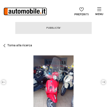
MENU
PREFERITI
CERCA
VENDI
Auto
MAGAZINE
Auto usate
Torna alla ricerca
ACCEDI
Auto Km 0
Auto Nuove
Noleggio a lungo termine
Auto d'epoca
Moto
Camper