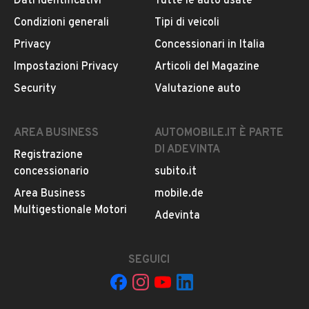
Dati identificativi
Tutte le auto usate
Il veicolo è ancora disponibile?
Condizioni generali
Tipi di veicoli
Il prezzo è trattabile?
Privacy
Concessionari in Italia
Offrite finanziamenti?
Impostazioni Privacy
Articoli del Magazine
Accettate permute?
Security
Valutazione auto
È possibile vedere più foto?
Quali sono le condizioni della garanzia?
AREA BUSINESS
AUTOMOBILE.IT È PARTE
DI ADEVINTA
Registrazione
concessionario
subito.it
Area Business
mobile.de
Multigestionale Motori
Adevinta
SEGUICI
Il tuo nome: