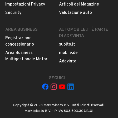
Impostazioni Privacy
Articoli del Magazine
MOSTRA NUMERO
Security
Valutazione auto
Notifiche chiamate attive
Questo venditore
riceverà un’e-mail di notifica
per
AREA BUSINESS
AUTOMOBILE.IT È PARTE
ogni chiamata ricevuta.
DI ADEVINTA
Registrazione
concessionario
subito.it
Area Business
mobile.de
CONTATTA IL VENDITORE
Multigestionale Motori
Adevinta
Il veicolo è ancora disponibile?
Il prezzo è trattabile?
SEGUICI
Offrite finanziamenti?
Accettate permute?
È possibile vedere più foto?
Copyright © 2023 Marktplaats B.V. Tutti i diritti riservati.
Quali sono le condizioni della garanzia?
Marktplaats B.V. - P.IVA 803.603.307.B.01