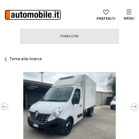
MENU
PREFERITI
CERCA
VENDI
Auto
MAGAZINE
Auto usate
Torna alla ricerca
ACCEDI
Auto Km 0
Auto Nuove
Noleggio a lungo termine
Auto d'epoca
Moto
Camper