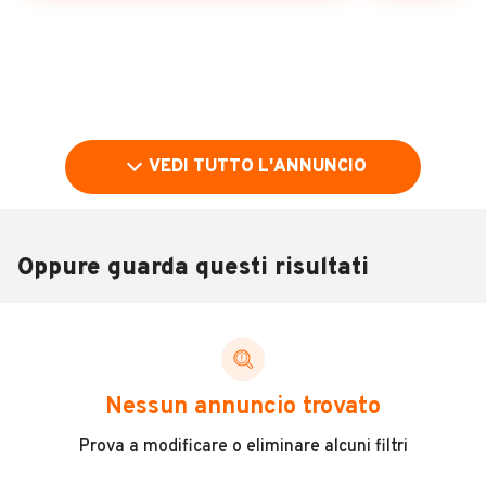
VEDI TUTTO L'ANNUNCIO
Oppure guarda questi risultati
Pubblicità
DESCRIZIONE
Nessun annuncio trovato
Veicolo immatricolato il 04/2019 cilindrata 2300 dci
Prova a modificare o eliminare alcuni filtri
alimentazione gasolio (euro 6C) kw 96/cv130 km