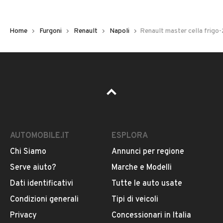
Chilometri
280.000
Home
Furgoni
Renault
Napoli
Renault master cella frigo-
Carburante
Diesel
Tipologia
VEDI TUTTI
Altro
AUTOMOBILE.IT
ESPLORA
Usato / Nuovo
VENDITORE
Usato
Chi Siamo
Annunci per regione
GEMI SOCIETA' A RESPONSABILITA'
Serve aiuto?
Marche e Modelli
LIMITATA SEMPLIFIC
Cilindrata
Dati identificativi
Tutte le auto usate
Iscritto da 4 anni
0
Condizioni generali
Tipi di veicoli
VIA S. MARIA A CUBITO 573 , 80145, Napoli, Napoli
Privacy
Concessionari in Italia