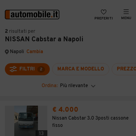
MENU
PREFERITI
CERCA
2
risultati
per
NISSAN Cabstar a Napoli
VENDI
Auto
MAGAZINE
Auto usate
Napoli
Cambia
ACCEDI
Auto Km 0
FILTRI
MARCA E MODELLO
PREZZ
2
Auto Nuove
Ordina:
Più rilevante
Noleggio a lungo termine
Auto d'epoca
€ 4.000
Moto
Nissan Cabstar 3.0 3posti cassone
fisso
Camper
13