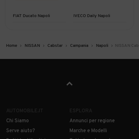
FIAT Ducato Napoli
IVECO Daily Napoli
Home
NISSAN
Cabstar
Campania
Napoli
NISSAN Cabs
AUTOMOBILE.IT
ESPLORA
Chi Siamo
Annunci per regione
Serve aiuto?
Marche e Modelli