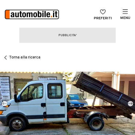
MENU
PREFERITI
CERCA
VENDI
Auto
MAGAZINE
Auto usate
Torna alla ricerca
ACCEDI
Auto Km 0
Auto Nuove
Noleggio a lungo termine
Auto d'epoca
Moto
Camper