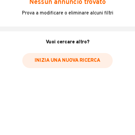
Nessun annuncio trovato
IVECO DAILY 35C13
Prova a modificare o eliminare alcuni filtri
RIBALTABILE TRILATERALE
CABINA 7 POSTI
MACCHINA IN OTTIME CONDIZIONI
MOTORE RIFATTO 100000KM FA
Vuoi cercare altro?
INFORMAZIONI VEICOLO
INIZIA UNA NUOVA RICERCA
Marca
Iveco
Immatricolazione
2004
Chilometri
100.000