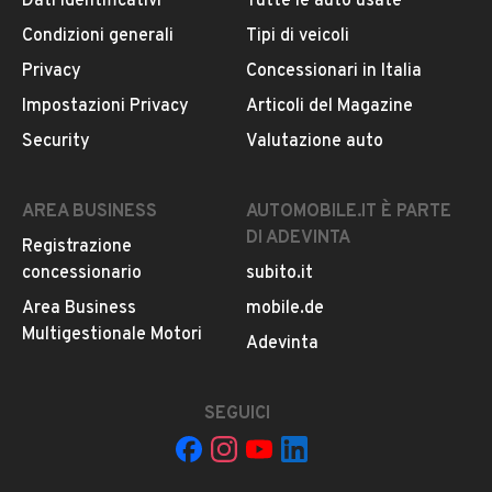
Dati identificativi
Tutte le auto usate
MOSTRA NUMERO
Condizioni generali
Tipi di veicoli
Privacy
Concessionari in Italia
CONTATTA IL VENDITORE
Impostazioni Privacy
Articoli del Magazine
Il veicolo è ancora disponibile?
Security
Valutazione auto
Il prezzo è trattabile?
Offrite finanziamenti?
AREA BUSINESS
AUTOMOBILE.IT È PARTE
Accettate permute?
DI ADEVINTA
Registrazione
È possibile vedere più foto?
concessionario
subito.it
Quali sono le condizioni della garanzia?
Area Business
mobile.de
Multigestionale Motori
Adevinta
SEGUICI