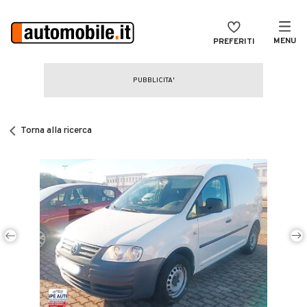
MENU
PREFERITI
CERCA
VENDI
Auto
MAGAZINE
Auto usate
Torna alla ricerca
ACCEDI
Auto Km 0
Auto Nuove
Noleggio a lungo termine
Auto d'epoca
Moto
Camper