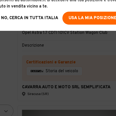
onsenti ad automobile.it di accedere alla tua posizione e trov
uto in vendita vicino a te
.
NO, CERCA IN TUTTA ITALIA
USA LA MIA POSIZION
10
Opel Astra 1.7 CDTI 101CV Station Wagon Club
Descrizione
Certificazioni e Garanzie
Storia del veicolo
CAVARRA AUTO E MOTO SRL SEMPLIFICATA
Siracusa (SR)