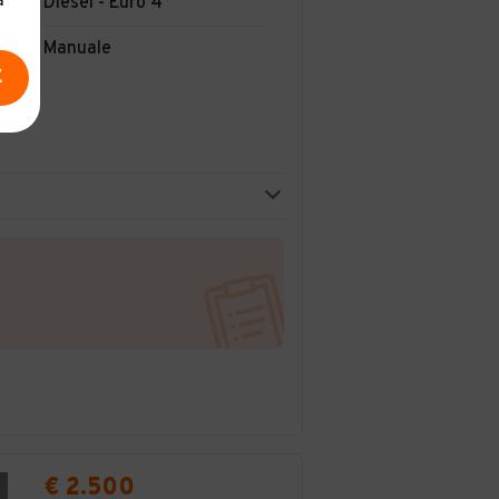
a
Diesel - Euro 4
Manuale
E
€ 2.500