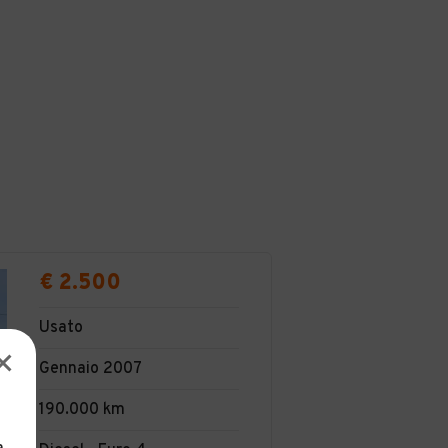
€ 2.500
Usato
Gennaio 2007
190.000 km