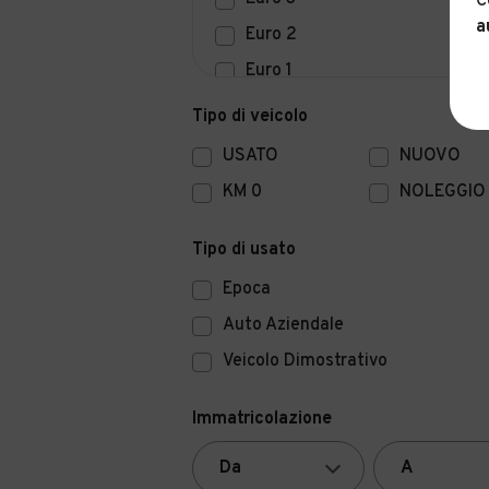
C
a
Euro 2
Euro 1
Euro 0
Tipo di veicolo
USATO
NUOVO
KM 0
NOLEGGIO
Tipo di usato
Epoca
Auto Aziendale
Veicolo Dimostrativo
Immatricolazione