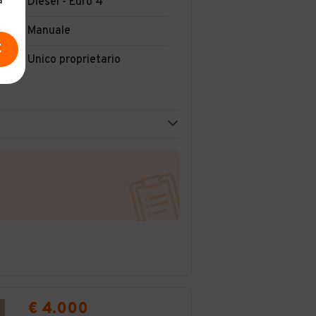
a
Diesel - Euro 4
Manuale
E
Unico proprietario
€ 4.000