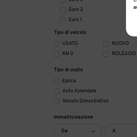
C
a
Euro 2
Euro 1
Euro 0
Tipo di veicolo
USATO
NUOVO
KM 0
NOLEGGIO
Tipo di usato
Epoca
Auto Aziendale
Veicolo Dimostrativo
Immatricolazione