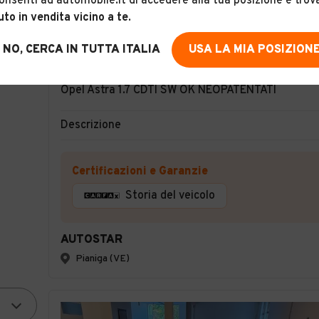
onsenti ad automobile.it di accedere alla tua posizione e trov
uto in vendita vicino a te
.
NO, CERCA IN TUTTA ITALIA
USA LA MIA POSIZION
5
Opel Astra 1.7 CDTI SW OK NEOPATENTATI
Descrizione
Certificazioni e Garanzie
Storia del veicolo
AUTOSTAR
Pianiga (VE)