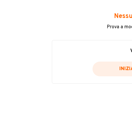
Chilometri
Nessu
39.000
Prova a modi
Tipologia
Altro
Cilindrata
0
INIZ
VENDITORE
LAC GABRIEL DORIN
Iscritto da 1 anno
Via bembo, 35127, Padova