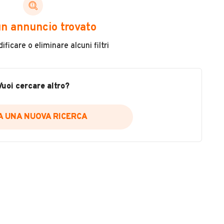
Carburante
n annuncio trovato
Diesel
ficare o eliminare alcuni filtri
Usato / Nuovo
Usato
Vuoi cercare altro?
VEDI TUTTI
IA UNA NUOVA RICERCA