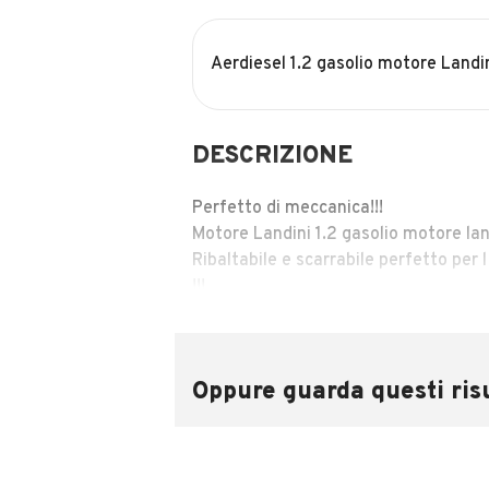
Aerdiesel 1.2 gasolio motore Landi
DESCRIZIONE
Perfetto di meccanica!!!
Motore Landini 1.2 gasolio motore lan
Ribaltabile e scarrabile perfetto per l
!!!
Ritiriamo il tuo usato anche se da ro
Oppure guarda questi risu
INFORMAZIONI VEICOLO
Marca
Altri