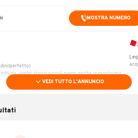
ni
MOSTRA NUMERO
Leg
acq
dini(perfetto)
 edilizia, centri storici piccoli paesi, anche in montagna
VEDI TUTTO L'ANNUNCIO
ttamare !!
ltati
Immatricolazione
1998