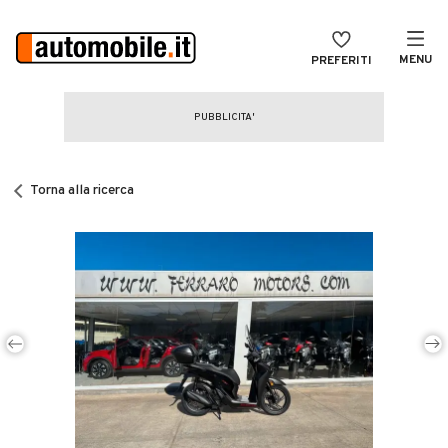
MENU
PREFERITI
CERCA
VENDI
Auto
MAGAZINE
Auto usate
Torna alla ricerca
ACCEDI
Auto Km 0
Auto Nuove
Noleggio a lungo termine
Auto d'epoca
Moto
Camper