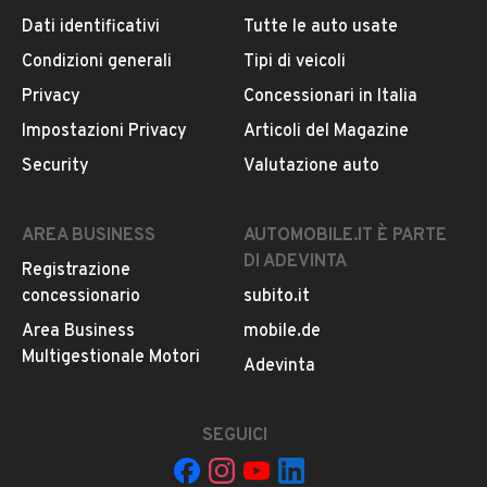
Usato / Nuovo
Dati identificativi
Tutte le auto usate
Iscritto da 3 anni
Nuovo
Condizioni generali
Tipi di veicoli
VIA PALERMO, 95046, PALAGONIA, Catania
Privacy
Concessionari in Italia
Impostazioni Privacy
Articoli del Magazine
Gio. 09:00 - 13:00 / 15:30 - 20:00
Security
Valutazione auto
MOSTRA NUMERO
AREA BUSINESS
AUTOMOBILE.IT È PARTE
Notifiche chiamate attive
DI ADEVINTA
Registrazione
Questo venditore
riceverà un’e-mail di notifica
per
concessionario
subito.it
ogni chiamata ricevuta.
Area Business
mobile.de
Multigestionale Motori
Adevinta
CONTATTA IL VENDITORE
SEGUICI
Il veicolo è ancora disponibile?
Il prezzo è trattabile?