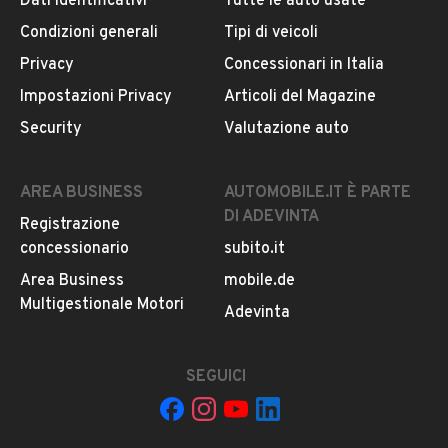
OPTIONAL: Blockshaft, paramani, portacellulare, leva
Dati identificativi
Tutte le auto usate
Iscritto da 1 anno
Scooter
freni antirottura Aftermarket, ABS, Antifurto
Condizioni generali
Tipi di veicoli
elettronico, Avviamento elettrico, Cupolino, Seconda
VIA LIBERTA', 92/A , 90144, 90144, PALERMO
Privacy
Concessionari in Italia
Colore
chiave presente
Impostazioni Privacy
Articoli del Magazine
Marrone
MOSTRA NUMERO
Si accettano permute con Tenerèe 700 o Gs 700/800 o
Security
Valutazione auto
similari
Potenza
19 kW (25 CV)
CONTATTA IL VENDITORE
AREA BUSINESS
AUTOMOBILE.IT È PARTE
DI ADEVINTA
Registrazione
Il veicolo è ancora disponibile?
Usato / Nuovo
concessionario
subito.it
Usato
Il prezzo è trattabile?
Area Business
mobile.de
Offrite finanziamenti?
Multigestionale Motori
Adevinta
Accettate permute?
È possibile vedere più foto?
SEGUICI
Quali sono le condizioni della garanzia?