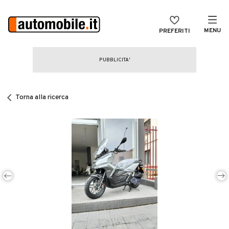
MENU
PREFERITI
CERCA
VENDI
Auto
MAGAZINE
Auto usate
Torna alla ricerca
ACCEDI
Auto Km 0
Auto Nuove
Noleggio a lungo termine
Auto d'epoca
Moto
Camper