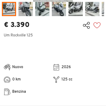
Veicoli Commerciali
Concessionari
€ 3.390
Um Rockville 125
Nuovo
2026
0 km
125 cc
Benzina