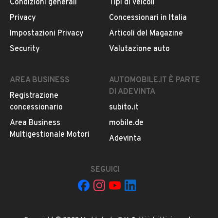
Condizioni generali
Tipi di veicoli
Privacy
Concessionari in Italia
CONTATTA IL VENDITORE
Impostazioni Privacy
Articoli del Magazine
Il veicolo è ancora disponibile?
Security
Valutazione auto
Il prezzo è trattabile?
Offrite finanziamenti?
AREA BUSINESS
AUTOMOBILE.IT È PARTE
Accettate permute?
DI ADEVINTA
Registrazione
concessionario
È possibile vedere più foto?
subito.it
Area Business
Quali sono le condizioni della garanzia?
mobile.de
Multigestionale Motori
Adevinta
SEGUICI