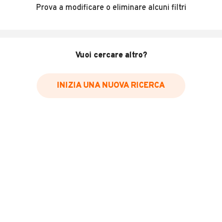
VENDESI IVECO DAILY 60-15 CON ATP VALIDA FINO AL
Prova a modificare o eliminare alcuni filtri
2029 PER INFO
MOSTRA NUMERO
INFORMAZIONI VEICOLO
Vuoi cercare altro?
Marca
Iveco
INIZIA UNA NUOVA RICERCA
Immatricolazione
2006
Chilometri
170.000
Tipologia
Altro