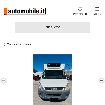
MENU
PREFERITI
CERCA
VENDI
Auto
MAGAZINE
Auto usate
Torna alla ricerca
ACCEDI
Auto Km 0
Auto Nuove
Noleggio a lungo termine
Auto d'epoca
Moto
Camper