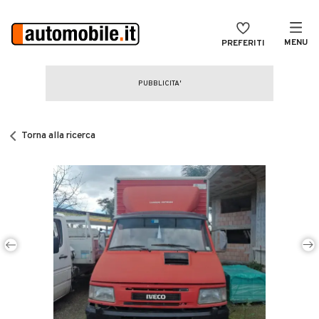
MENU
PREFERITI
CERCA
VENDI
Auto
MAGAZINE
Auto usate
Torna alla ricerca
ACCEDI
Auto Km 0
Auto Nuove
Noleggio a lungo termine
Auto d'epoca
Moto
Camper