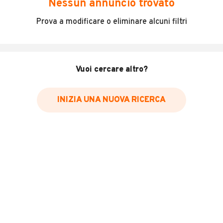
Nessun annuncio trovato
Accessori: Alzavetri anteriori manuali, Idroguida
Prova a modificare o eliminare alcuni filtri
INFORMAZIONI VEICOLO
Vuoi cercare altro?
Marca
Iveco
INIZIA UNA NUOVA RICERCA
Immatricolazione
1998
Chilometri
443
Carburante
Diesel