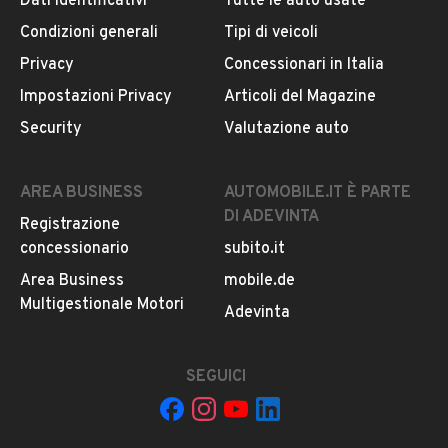
Dati identificativi
Tutte le auto usate
Il veicolo è ancora disponibile?
Condizioni generali
Tipi di veicoli
Il prezzo è trattabile?
Privacy
Concessionari in Italia
Offrite finanziamenti?
Impostazioni Privacy
Articoli del Magazine
Accettate permute?
Security
Valutazione auto
È possibile vedere più foto?
Quali sono le condizioni della garanzia?
AREA BUSINESS
AUTOMOBILE.IT È PARTE
DI ADEVINTA
Registrazione
concessionario
subito.it
Area Business
mobile.de
Multigestionale Motori
Adevinta
SEGUICI
Il tuo nome: