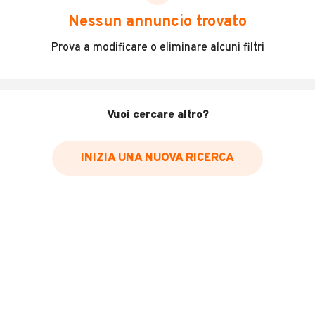
DESCRIZIONE
Nessun annuncio trovato
Anno:2023
Prova a modificare o eliminare alcuni filtri
Allestimento:Cassone centinato con teloni
scorrevoli,centina regolabile in altezza,copri e
scopri,pedana caricatrice ANTEO QLI 750,2 piedi
stabbilizzatori
Vuoi cercare altro?
Accessori di serie:clima,stereo,cambio manuale 5
marce,sedile passeggero
Misure interne:Lunghezza 3.36 mt,Larghezza 1.72
INIZIA UNA NUOVA RICERCA
mt,Altezza 1.90 mt
Alimentazione:benzina/gpl
LEGGI TUTTO
Euro 6
Prezzo dopo visione
INFORMAZIONI VEICOLO
Marca
Piaggio