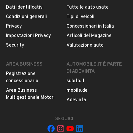
Cilindrata
Dati identificativi
Tutte le auto usate
Iscritto da meno di un anno
0
Condizioni generali
Tipi di veicoli
VIA NUOVA SARNO, 430, 80036, 80036, Napoli
Privacy
Concessionari in Italia
Impostazioni Privacy
Articoli del Magazine
MOSTRA NUMERO
Security
Valutazione auto
CONTATTA IL VENDITORE
AREA BUSINESS
AUTOMOBILE.IT È PARTE
DI ADEVINTA
Registrazione
Il veicolo è ancora disponibile?
concessionario
subito.it
Il prezzo è trattabile?
Area Business
mobile.de
Offrite finanziamenti?
Multigestionale Motori
Adevinta
Accettate permute?
È possibile vedere più foto?
SEGUICI
Quali sono le condizioni della garanzia?