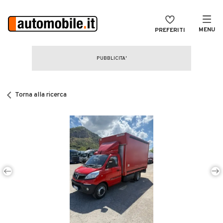
MENU
PREFERITI
CERCA
VENDI
Auto
MAGAZINE
Auto usate
Torna alla ricerca
ACCEDI
Auto Km 0
Auto Nuove
Noleggio a lungo termine
Auto d'epoca
Moto
Camper