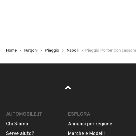
Immatricolazione
2023
Chilometri
400
Home
Furgoni
Piaggio
Napoli
Piaggio Porter Con cassone
Carburante
Benzina
Tipologia
VEDI TUTTI
Altro
AUTOMOBILE.IT
ESPLORA
Usato / Nuovo
VENDITORE
Usato
Chi Siamo
Annunci per regione
Serve aiuto?
Marche e Modelli
FERRARA FILIPPO E C. S.A.S.