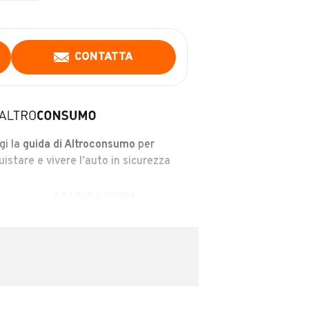
CONTATTA
gi la
guida di Altroconsumo
per
uistare e vivere l’auto in sicurezza
SCARICA GUIDA