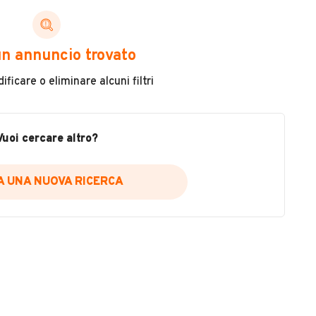
grazie al mix tra ruota da 16 pollici all’anteriore.
n annuncio trovato
ficare o eliminare alcuni filtri
Immatricolazione
2026
Vuoi cercare altro?
Carburante
Benzina
IA UNA NUOVA RICERCA
Tipologia
Scooter
Usato / Nuovo
VEDI TUTTI
Nuovo