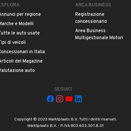
ESPLORA
AREA BUSINESS
Annunci per regione
Registrazione
concessionario
Marche e Modelli
Area Business
Tutte le auto usate
Multigestionale Motori
Tipi di veicoli
La tua mail:
Concessionari in Italia
Articoli del Magazine
Valutazione auto
vole
SEGUICI
 ad Automobile S.r.l. a utilizzare i miei contatti secondo quanto
acy
, ad esempio per inviare delle raccomandazioni per veicoli simili.
Copyright © 2023 Marktplaats B.V. Tutti i diritti riservati.
INVIA MESSAGGIO
Marktplaats B.V. - P.IVA 803.603.307.B.01