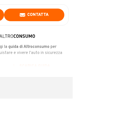
CONTATTA
gi la
guida di Altroconsumo
per
uistare e vivere l’auto in sicurezza
SCARICA GUIDA