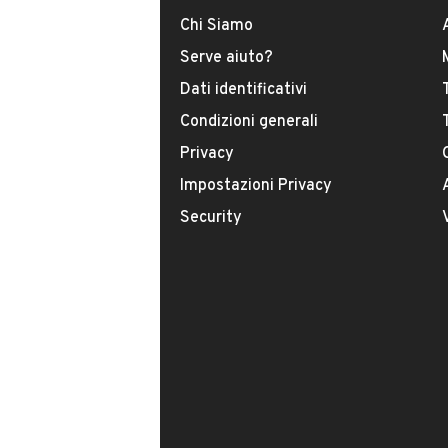
Chi Siamo
Serve aiuto?
Dati identificativi
Condizioni generali
Il tuo nome:
Privacy
Impostazioni Privacy
Security
Il tuo numero di telefono:
Facendo clic sul pulsante do il mio consenso
indicato nella nostra
informativa sulla priv
Questo sito è protetto da reCAPTCHA e