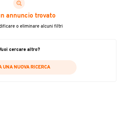
n annuncio trovato
ficare o eliminare alcuni filtri
Chilometri
37.000
Vuoi cercare altro?
Cambio
Cambio manuale
IA UNA NUOVA RICERCA
Cilindrata
250
Colore
VEDI TUTTI
Rosso
Metallizzato