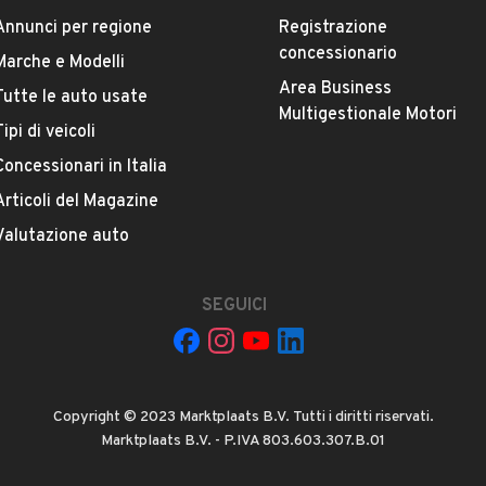
Annunci per regione
Registrazione
concessionario
Marche e Modelli
Area Business
Tutte le auto usate
Multigestionale Motori
Tipi di veicoli
La tua mail:
Concessionari in Italia
Articoli del Magazine
Valutazione auto
SEGUICI
 ad Automobile S.r.l. a utilizzare i miei contatti secondo quanto
acy
, ad esempio per inviare delle raccomandazioni per veicoli simili.
Copyright © 2023 Marktplaats B.V. Tutti i diritti riservati.
INVIA MESSAGGIO
Marktplaats B.V. - P.IVA 803.603.307.B.01
 su di esso si applicano l'
Informativa sulla privacy