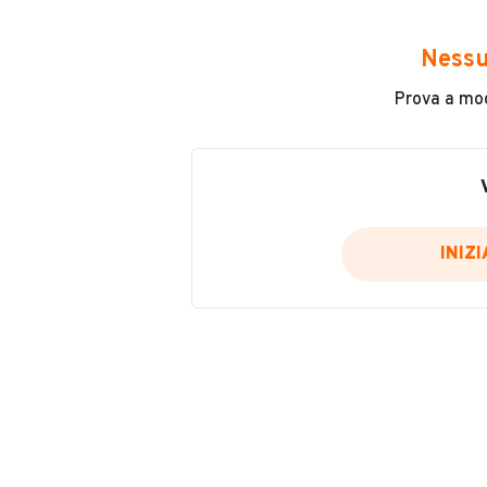
INFORMAZIONI VEICOLO
Nessu
Prova a modi
Marca
Honda
Immatricolazione
1979
INIZ
Carburante
Benzina
Tipologia
Moto
Potenza
VENDITORE