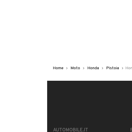
15 kW (20 CV)
AUTOPREMIUM SRLS
Usato / Nuovo
Iscritto da 2 anni
Usato
VIA FRANCESCA VECCHIA 47/A, 51
MOSTRA NUMERO
Home
Moto
Honda
Pistoia
Hon
CONTATTA IL VENDITORE
Il veicolo è ancora disponibile?
Offrite finanziamenti?
È possibile vedere più foto?
AUTOMOBILE.IT