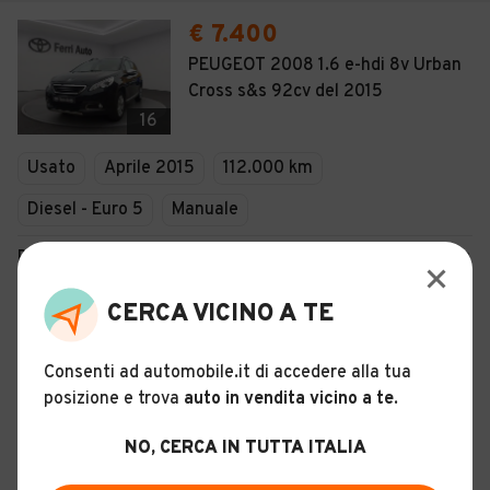
€ 7.400
PEUGEOT 2008 1.6 e-hdi 8v Urban
Cross s&s 92cv del 2015
16
Usato
Aprile 2015
112.000 km
Diesel - Euro 5
Manuale
Descrizione
CERCA VICINO A TE
Certificazioni e Garanzie
Storia del veicolo
Consenti ad automobile.it di accedere alla tua
posizione e trova
auto in vendita vicino a te
.
FERRI AUTO - S.R.L.
NO, CERCA IN TUTTA ITALIA
Limena (PD)