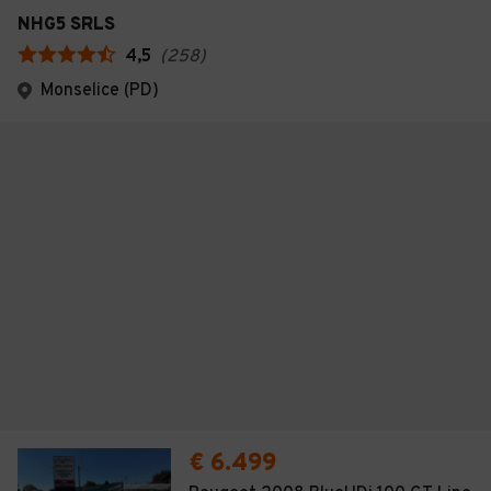
NHG5 SRLS
4,5
(
258
)
Monselice (PD)
€ 6.499