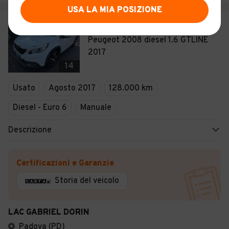
USA LA MIA POSIZIONE
€ 7.999
Peugeot 2008 diesel 1.6 GTLINE
2017
14
Usato
Agosto 2017
128.000 km
Diesel - Euro 6
Manuale
Descrizione
Certificazioni e Garanzie
Storia del veicolo
LAC GABRIEL DORIN
Padova (PD)