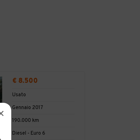
€ 8.500
Usato
Gennaio 2017
190.000 km
Diesel - Euro 6