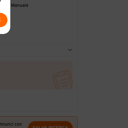
a
Manuale
E
annunci con