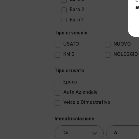
C
a
Euro 2
Euro 1
Euro 0
Tipo di veicolo
USATO
NUOVO
KM 0
NOLEGGIO
Tipo di usato
Epoca
Auto Aziendale
Veicolo Dimostrativo
Immatricolazione