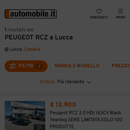
MENU
PREFERITI
CERCA
1
risultato
per
PEUGEOT RCZ a Lucca
VENDI
Auto
MAGAZINE
Auto usate
Lucca
Cambia
ACCEDI
Auto Km 0
FILTRI
MARCA E MODELLO
PREZZ
2
Auto Nuove
Ordina:
Più rilevante
Noleggio a lungo termine
Auto d'epoca
€ 12.900
Moto
Peugeot RCZ 2.0 HDi 163CV Black
Yearling SERIE LIMITATA SOLO 100
Camper
PRODOTTE
21