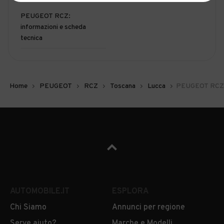
PEUGEOT RCZ:
informazioni e scheda
tecnica
Home
PEUGEOT
RCZ
Toscana
Lucca
PEUGEOT RCZ 
AUTOMOBILE.IT
ESPLORA
Chi Siamo
Annunci per regione
Serve aiuto?
Marche e Modelli