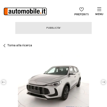
MENU
PREFERITI
CERCA
VENDI
Auto
MAGAZINE
Auto usate
Torna alla ricerca
ACCEDI
Auto Km 0
Auto Nuove
Noleggio a lungo termine
Auto d'epoca
Moto
Camper