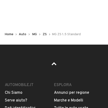
KM 0
Marca
MG
Home
Auto
MG
ZS
MG ZS 1.5 Standard
Modello
ZS
Versione
-
Carburante
VEDI TUTTI
Benzina
AUTOMOBILE.IT
ESPLORA
Chi Siamo
Annunci per regione
Chilometri
VENDITORE
Serve aiuto?
Marche e Modelli
5