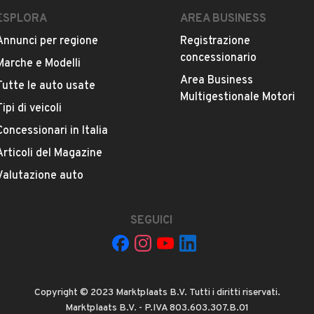
ESPLORA
AREA BUSINESS
Annunci per regione
Registrazione
concessionario
Marche e Modelli
 a rispondere alle chiamate.
Contattalo senza
Area Business
Tutte le auto usate
Multigestionale Motori
Tipi di veicoli
Concessionari in Italia
Articoli del Magazine
L'auto è ancora disponibile?
Valutazione auto
Offrite finanziamenti?
SEGUICI
Copyright © 2023 Marktplaats B.V. Tutti i diritti riservati.
Marktplaats B.V. - P.IVA 803.603.307.B.01