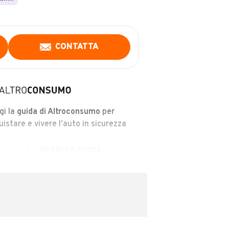
CONTATTA
gi la
guida di Altroconsumo
per
uistare e vivere l’auto in sicurezza
SCARICA GUIDA