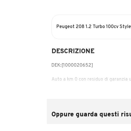
Peugeot 208 1.2 Turbo 100cv Style
DESCRIZIONE
DEK:[1000020652]
Auto a km 0 con residuo di garanzia u
Dotazione:
sensori parcheggio posteriori - 4 alzac
Oppure guarda questi risu
regolazione elettrica - sedile poster
al volante - applicazione apple carpla
assistita.