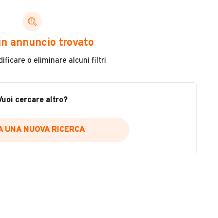
e
n annuncio trovato
ficare o eliminare alcuni filtri
ESTETICA E CONDIZIONI
ACCESSORI
Marca
Vuoi cercare altro?
PEUGEOT
IA UNA NUOVA RICERCA
Versione
-
Chilometri
5
Potenza
VEDI TUTTI