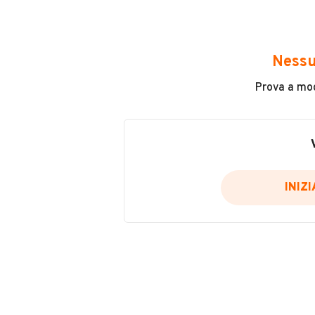
Offerta valida con formula Easy Driv
INFORMAZIONI VEICOLO
Nessu
Prova a modi
DATI BASE
CONSUMI
Tipologia
KM 0
INIZ
Modello
208
Carburante
Benzina
Immatricolazione