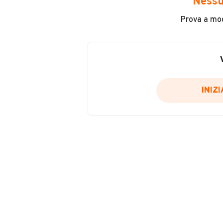
Nessu
Cambio
Prova a modi
Cambio manuale
Potenza
92 kW (125 CV)
INIZ
Altro
VENDITORE
Energia solare
WC
EMI AUTO SOCIETA' A R
Letto
Iscritto da meno di un an
Cuccetta
Navigatore satellitare
Servosterzo
VIA FIORENTINA 141, 56121, PISA
ABS
MOSTRA NUMERO