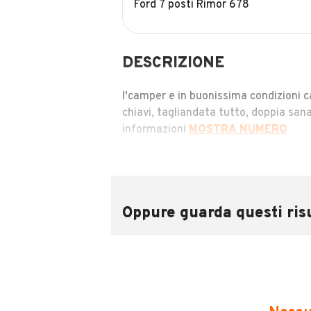
Ford 7 posti Rimor 678
DESCRIZIONE
l'camper e in buonissima condizioni
chiavi, tagliandata tutto, doppia sana
informazioni
MOSTRA NUMERO
INFORMAZIONI VEICOLO
Oppure guarda questi risu
Marca
Ford
Chilometri
81.436