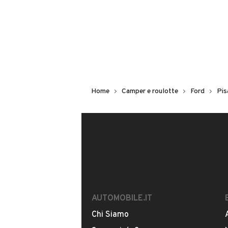
CONTATTA IL VENDITORE
Il veicolo è ancora disponibile?
Offrite finanziamenti?
È possibile vedere più foto?
Home
Camper e roulotte
Ford
Pis
Il tuo nome:
AUTOMOBILE.IT
Chi Siamo
Il tuo numero di telefono: