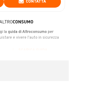
CONTATTA
gi la
guida di Altroconsumo
per
uistare e vivere l’auto in sicurezza
SCARICA GUIDA