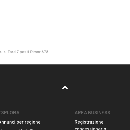
Il prezzo è trattabile?
Accettate permute?
Quali sono le condizioni della garanzia?
a
Ford 7 posti Rimor 678
La tua mail:
ESPLORA
AREA BUSINESS
Annunci per regione
Registrazione
concessionario