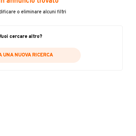
n annuncio trovato
Colore
ficare o eliminare alcuni filtri
Giallo
Metallizzato
VEDI TUTTI
Vuoi cercare altro?
Sì
IA UNA NUOVA RICERCA
ESPONSABILITA' LIMITATA
no