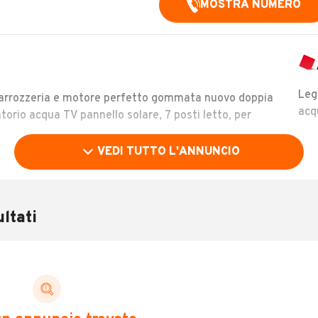
MOSTRA NUMERO
Leg
 carrozzeria e motore perfetto gommata nuovo doppia
acq
torio acqua TV pannello solare, 7 posti letto, per
VEDI TUTTO L'ANNUNCIO
ltati
Immatricolazione
2002
Tipologia
Mansardato