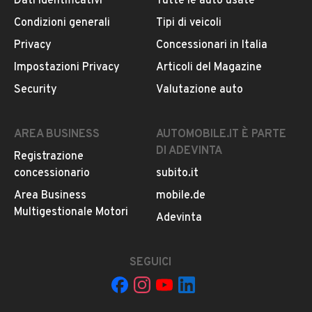
CONTATTA IL VENDITORE
Dati identificativi
Tutte le auto usate
Condizioni generali
Tipi di veicoli
Il veicolo è ancora disponibile?
Metallizzato
Privacy
Concessionari in Italia
Sì
Il prezzo è trattabile?
Impostazioni Privacy
Articoli del Magazine
Offrite finanziamenti?
Security
Valutazione auto
Usato / Nuovo
Accettate permute?
Usato
È possibile vedere più foto?
AREA BUSINESS
AUTOMOBILE.IT È PARTE
Quali sono le condizioni della garanzia?
DI ADEVINTA
Registrazione
concessionario
subito.it
Area Business
mobile.de
Multigestionale Motori
Adevinta
SEGUICI
Il tuo nome: