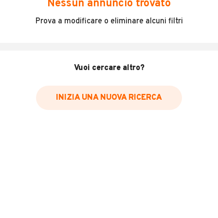
Nessun annuncio trovato
Renault Kangoo
Prova a modificare o eliminare alcuni filtri
anno: 06/2020
Gasolio
kw: 70
CV: 95
Vuoi cercare altro?
Cilindrata: 1461
INCIDENTATO
Per qualsiasi info contattare il num:
INIZIA UNA NUOVA RICERCA
MOSTRA NUMERO
Roberto
LEGGI TUTTO
INFORMAZIONI VEICOLO
Marca
Renault