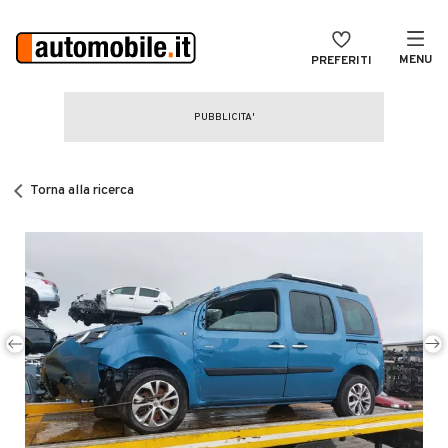
MENU
PREFERITI
CERCA
VENDI
Auto
MAGAZINE
Auto usate
Torna alla ricerca
ACCEDI
Auto Km 0
Auto Nuove
Noleggio a lungo termine
Auto d'epoca
Moto
Camper