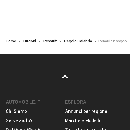
Immatricolazione
2020
Carburante
Diesel
Home
Furgoni
Renault
Reggio Calabria
Renault Kangoo
Tipologia
Altro
Usato / Nuovo
VEDI TUTTI
Usato
AUTOMOBILE.IT
ESPLORA
Colore
VENDITORE
Blu
Chi Siamo
Annunci per regione
Serve aiuto?
Marche e Modelli
EFFECAR DI GIANCOTTA MARIA CONCETTA
Metalizzato