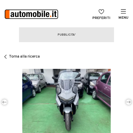
MENU
PREFERITI
CERCA
VENDI
Auto
MAGAZINE
Auto usate
Torna alla ricerca
ACCEDI
Auto Km 0
Auto Nuove
Noleggio a lungo termine
Auto d'epoca
Moto
Camper