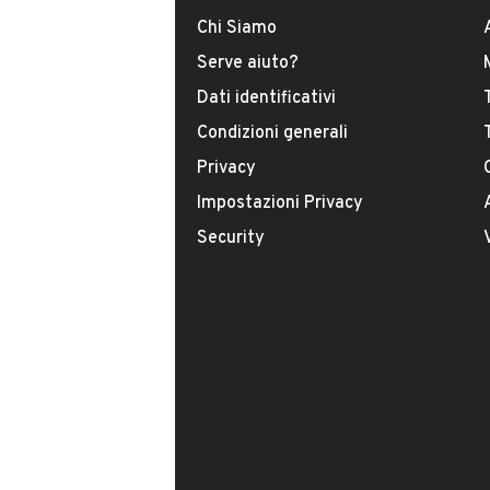
È possibile vedere più foto?
Chi Siamo
Serve aiuto?
Dati identificativi
Condizioni generali
Privacy
Impostazioni Privacy
Security
Il tuo nome:
Il tuo numero di telefono:
Facendo clic sul pulsante do il mio consenso
indicato nella nostra
informativa sulla priv