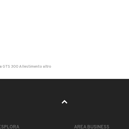
 YOUSSRI
a Trocchia, Napoli
a GTS 300 Allestimento altro
il di notifica
per ogni chiamata ricevuta. In ogni caso
Il prezzo è trattabile?
Accettate permute?
ESPLORA
AREA BUSINESS