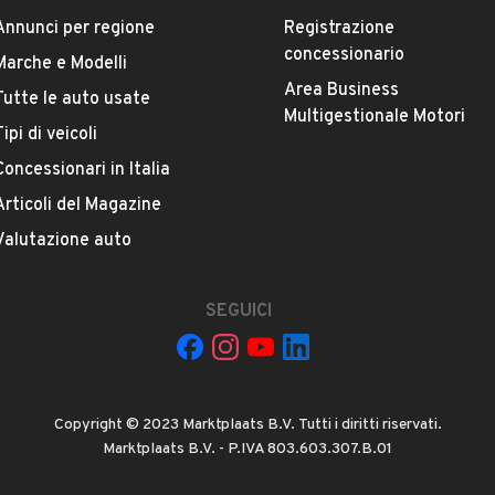
Quali sono le condizioni della garanzia?
Annunci per regione
Registrazione
concessionario
Marche e Modelli
Area Business
Tutte le auto usate
Multigestionale Motori
Tipi di veicoli
Concessionari in Italia
Articoli del Magazine
Valutazione auto
La tua mail:
SEGUICI
Copyright © 2023 Marktplaats B.V. Tutti i diritti riservati.
Marktplaats B.V. - P.IVA 803.603.307.B.01
 ad Automobile S.r.l. a utilizzare i miei contatti secondo quanto
acy
, ad esempio per inviare delle raccomandazioni per veicoli simili.