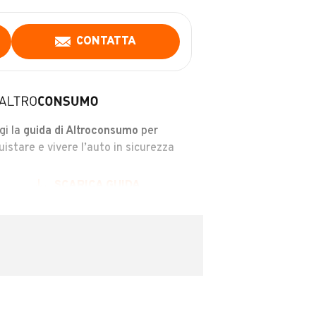
CONTATTA
gi la
guida di Altroconsumo
per
uistare e vivere l’auto in sicurezza
SCARICA GUIDA