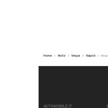
ABS
Accensione elettrica
ITALY CARS DI SERHAN
Bauletto
Iscritto da 2 anni
Marmitta catalitica
Parabrezza
VIA CALABRESE 12, 80040, Pollen
MOSTRA NUMERO
Home
Moto
Vespa
Napoli
Vesp
Risponde al 63% delle chiamate
Questo venditore
riceverà un’e-ma
puoi anche
scrivergli qui.
CONTATTA IL VENDITORE
Il veicolo è ancora disponibile?
Offrite finanziamenti?
AUTOMOBILE.IT