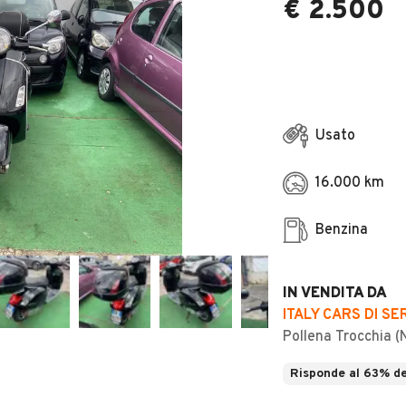
€ 2.500
Usato
16.000 km
Benzina
IN VENDITA DA
ITALY CARS DI S
Pollena Trocchia (
Risponde al 63% de