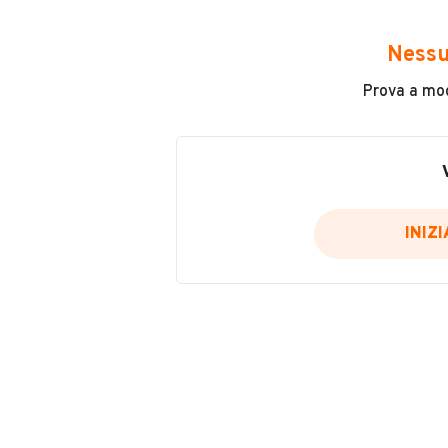
INFORMAZIONI VEICOLO
Nessu
Prova a modi
Marca
Vespa
Immatricolazione
2009
INIZ
Carburante
Benzina
Tipologia
Scooter
Altro
VENDITORE