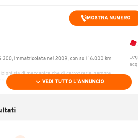
MOSTRA NUMERO
Leg
 300, immatricolata nel 2009, con soli 16.000 km
acq
izioni sia di meccanica che di carrozzeria, sempre
on la massima cura.
VEDI TUTTO L'ANNUNCIO
, affidabile e dalle prestazioni brillanti, perfetto tanto
unghi.
ltati
ezzo, contattare il numero:
MOSTRA NUMERO
LEGGI TUTTO