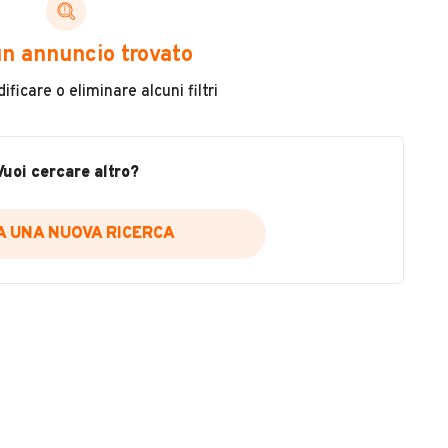
n annuncio trovato
ficare o eliminare alcuni filtri
Chilometri
16.000
Vuoi cercare altro?
Cambio
Cambio automatico
IA UNA NUOVA RICERCA
Cilindrata
300
Usato / Nuovo
VEDI TUTTI
Usato