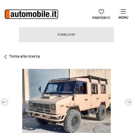
MENU
PREFERITI
CERCA
VENDI
Auto
MAGAZINE
Auto usate
Torna alla ricerca
ACCEDI
Auto Km 0
Auto Nuove
Noleggio a lungo termine
Auto d'epoca
Moto
Camper