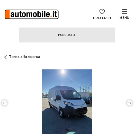
MENU
PREFERITI
CERCA
VENDI
Auto
MAGAZINE
Auto usate
Torna alla ricerca
ACCEDI
Auto Km 0
Auto Nuove
Noleggio a lungo termine
Auto d'epoca
Moto
Camper