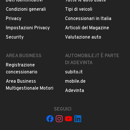
Dati identificativi
Tutte le auto usate
Iscritto da 1 anno
Condizioni generali
Tipi di veicoli
via dello scalo 12, 59100, Prato
Privacy
Concessionari in Italia
Impostazioni Privacy
Articoli del Magazine
Sab. 08:00 - 12:00
Security
Valutazione auto
MOSTRA NUMERO
AREA BUSINESS
AUTOMOBILE.IT È PARTE
DI ADEVINTA
Registrazione
CONTATTA IL VENDITORE
concessionario
subito.it
Area Business
mobile.de
Il veicolo è ancora disponibile?
Multigestionale Motori
Adevinta
Il prezzo è trattabile?
Offrite finanziamenti?
SEGUICI
Accettate permute?
È possibile vedere più foto?