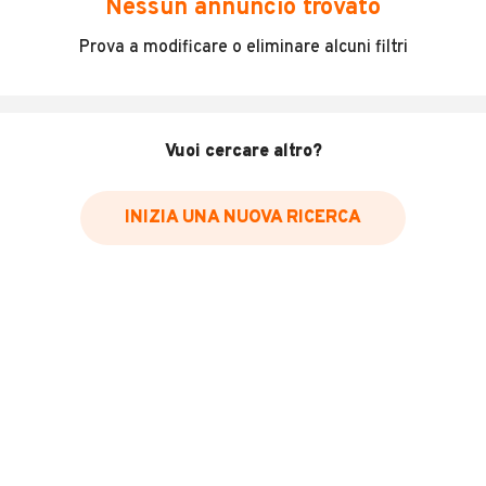
Nessun annuncio trovato
Citroen Berlingo 3 postiAnno 10/2015Colore
Prova a modificare o eliminare alcuni filtri
biancoCilindrata 1.6CV 90Alimentazione DieselKm
240000ClimaVetri elettriciCambio manuale 5
marceCruise controlServosterzoPorta laterale
scorrevole.. PREZZO 7200 PIù IVA
Vuoi cercare altro?
INFORMAZIONI VEICOLO
INIZIA UNA NUOVA RICERCA
Marca
Citroën
Immatricolazione
2015
Chilometri
240.000