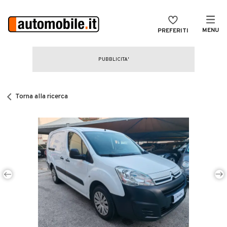
MENU
PREFERITI
CERCA
VENDI
Auto
MAGAZINE
Auto usate
Torna alla ricerca
ACCEDI
Auto Km 0
Auto Nuove
Noleggio a lungo termine
Auto d'epoca
Moto
Camper