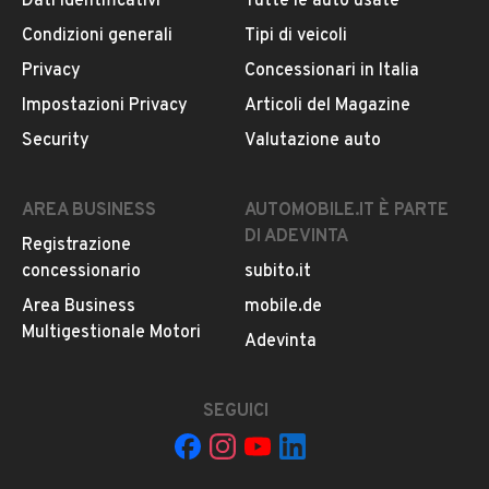
Dati identificativi
Tutte le auto usate
MOSTRA NUMERO
Condizioni generali
Tipi di veicoli
Privacy
Concessionari in Italia
CONTATTA IL VENDITORE
Impostazioni Privacy
Articoli del Magazine
Il veicolo è ancora disponibile?
Security
Valutazione auto
Il prezzo è trattabile?
Offrite finanziamenti?
AREA BUSINESS
AUTOMOBILE.IT È PARTE
Accettate permute?
DI ADEVINTA
Registrazione
È possibile vedere più foto?
concessionario
subito.it
Quali sono le condizioni della garanzia?
Area Business
mobile.de
Multigestionale Motori
Adevinta
SEGUICI