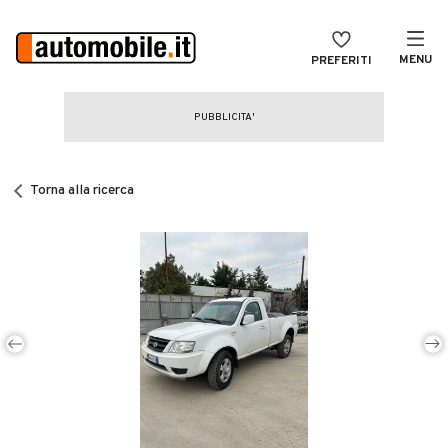
MENU
PREFERITI
CERCA
VENDI
Auto
MAGAZINE
Auto usate
Torna alla ricerca
ACCEDI
Auto Km 0
Auto Nuove
Noleggio a lungo termine
Auto d'epoca
Moto
Camper