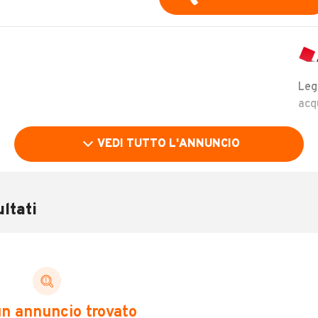
Leg
acq
VEDI TUTTO L'ANNUNCIO
ltati
O
LEGGI TUTTO
ALI
n annuncio trovato