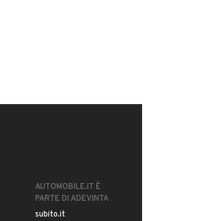
AUTOMOBILE.IT È
PARTE DI ADEVINTA
subito.it