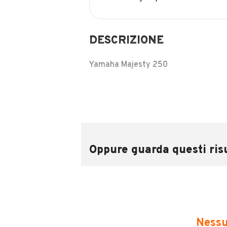
DESCRIZIONE
Yamaha Majesty 250
Anno : 06/2004
Km : 6.602 km
Oppure guarda questi risu
COMPOSTO DAL COLORE BLU SCUR
MOTO IN OTTIME CONDIZIONI GENER
INFORMAZIONI VEICOLO
Nessu