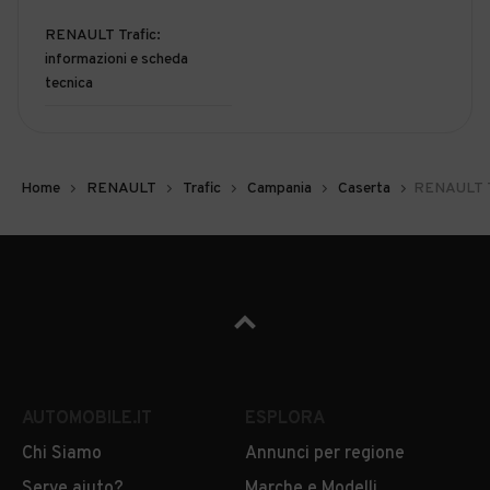
RENAULT Trafic:
informazioni e scheda
tecnica
Home
RENAULT
Trafic
Campania
Caserta
RENAULT Tr
AUTOMOBILE.IT
ESPLORA
Chi Siamo
Annunci per regione
Serve aiuto?
Marche e Modelli