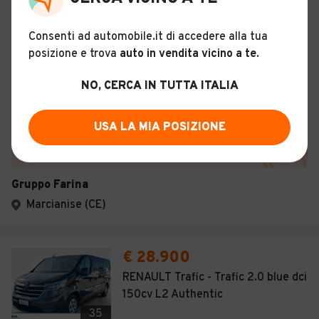
Aziendale
Febbraio 2025
1 km
Consenti ad automobile.it di accedere alla tua
Diesel - Euro 6
Manuale
posizione e trova
auto in vendita vicino a te
.
Descrizione
NO, CERCA IN TUTTA ITALIA
Certificazioni e Garanzie
USA LA MIA POSIZIONE
Storia del veicolo
Gruppo Farina
Marcianise (CE)
€ 28.900
RENAULT Trafic - Trafic 2.0 blue dci
150cv L2 Authentic
35