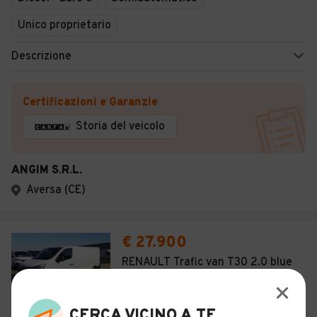
Unico proprietario
Descrizione
Certificazioni e Garanzie
Storia del veicolo
ANGIM S.R.L.
Aversa (CE)
€ 27.900
RENAULT Trafic van T30 2.0 blue
dci 150cv L2H1
25
CERCA VICINO A TE