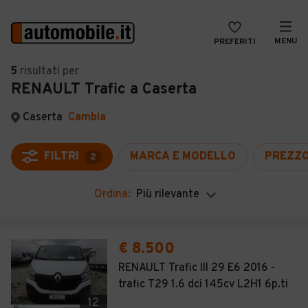
MENU
PREFERITI
CERCA
5
risultati
per
RENAULT Trafic a Caserta
VENDI
Auto
MAGAZINE
Auto usate
Caserta
Cambia
ACCEDI
Auto Km 0
FILTRI
MARCA E MODELLO
PREZZ
2
Auto Nuove
Ordina:
Più rilevante
Noleggio a lungo termine
Auto d'epoca
€ 8.500
Moto
RENAULT Trafic III 29 E6 2016 -
trafic T29 1.6 dci 145cv L2H1 6p.ti
Camper
12