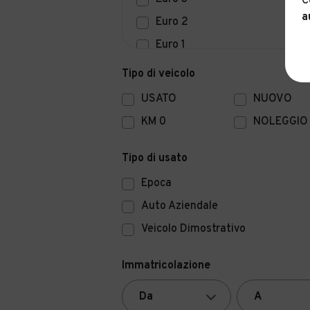
C
a
Euro 2
Euro 1
Euro 0
Tipo di veicolo
USATO
NUOVO
KM 0
NOLEGGIO
Tipo di usato
Epoca
Auto Aziendale
Veicolo Dimostrativo
Immatricolazione