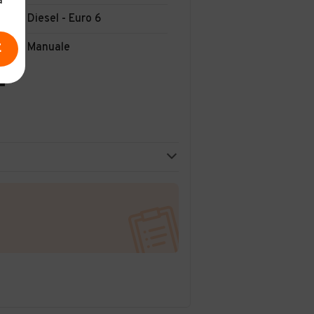
a
Diesel - Euro 6
Manuale
E