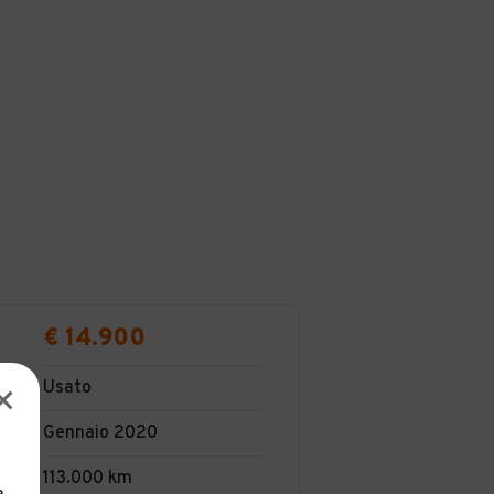
€ 14.900
Usato
Gennaio 2020
113.000 km