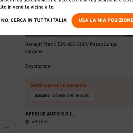
onsenti ad automobile.it di accedere alla tua posizione e trov
uto in vendita vicino a te
.
NO, CERCA IN TUTTA ITALIA
USA LA MIA POSIZION
9
Renault Trafic T29 dCi 120CV Passo Lungo
Furgone
Descrizione
Certificazioni e Garanzie
Storia del veicolo
AFFIDUE AUTO S.R.L.
Affi (VR)