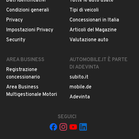
Dati identificativi
Tutte le auto usate
ogni chiamata ricevuta.
Condizioni generali
Tipi di veicoli
Privacy
Concessionari in Italia
CONTATTA IL VENDITORE
Impostazioni Privacy
Articoli del Magazine
Il veicolo è ancora disponibile?
Security
Valutazione auto
Il prezzo è trattabile?
Offrite finanziamenti?
AREA BUSINESS
AUTOMOBILE.IT È PARTE
Accettate permute?
DI ADEVINTA
Registrazione
È possibile vedere più foto?
concessionario
subito.it
Quali sono le condizioni della garanzia?
Area Business
mobile.de
Multigestionale Motori
Adevinta
SEGUICI