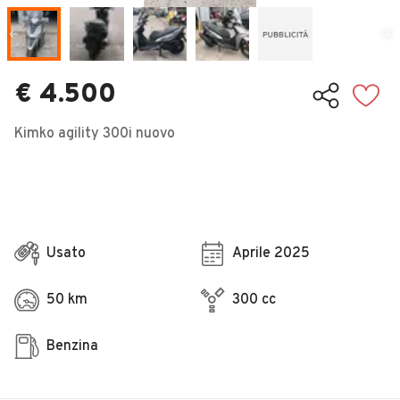
Veicoli Commerciali
Concessionari
€ 4.500
Kimko agility 300i nuovo
Usato
Aprile 2025
50 km
300 cc
Benzina