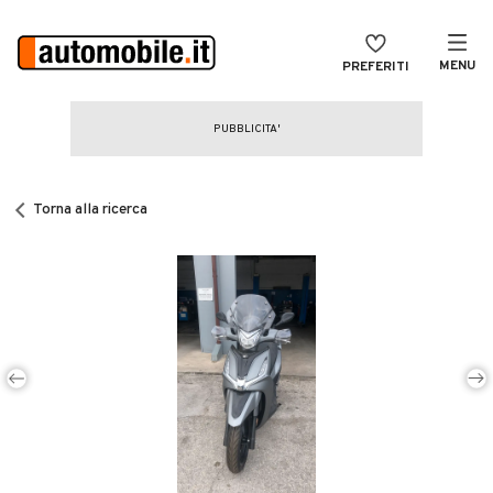
MENU
PREFERITI
CERCA
VENDI
Auto
MAGAZINE
Auto usate
Torna alla ricerca
ACCEDI
Auto Km 0
Auto Nuove
Noleggio a lungo termine
Auto d'epoca
Moto
Camper