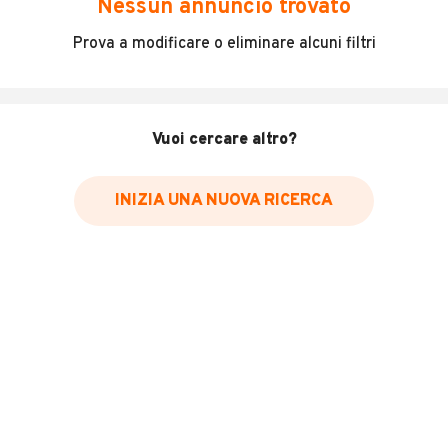
Nessun annuncio trovato
In vendita kimko agility 300 anno aprile 2025 50 km 4
Prova a modificare o eliminare alcuni filtri
anni di garanzia.visibile a Rimini
INFORMAZIONI VEICOLO
Vuoi cercare altro?
Marca
Kymco
INIZIA UNA NUOVA RICERCA
Chilometri
50
Immatricolazione
2025
Cambio