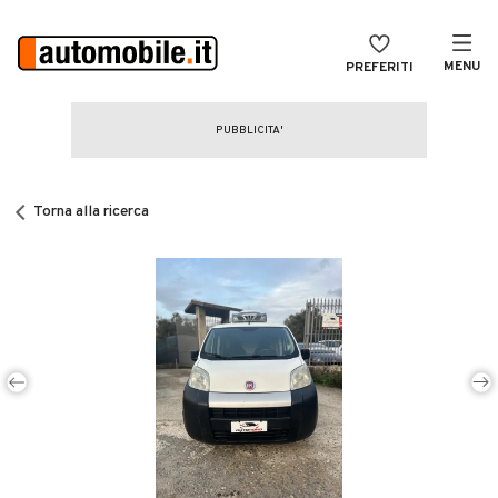
MENU
PREFERITI
CERCA
VENDI
Auto
MAGAZINE
Auto usate
Torna alla ricerca
ACCEDI
Auto Km 0
Auto Nuove
Noleggio a lungo termine
Auto d'epoca
Moto
Camper