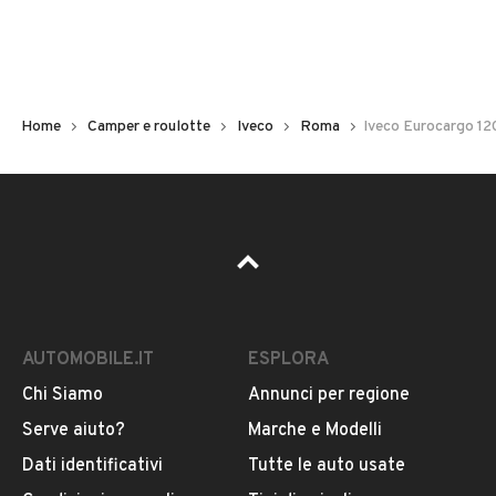
2018
Chilometri
89.500
Home
Camper e roulotte
Iveco
Roma
Iveco Eurocargo 12
Tipologia
Altro
Cambio
VEDI TUTTI
Cambio automatico
AUTOMOBILE.IT
ESPLORA
Colore
VENDITORE
Beige
Chi Siamo
Annunci per regione
Serve aiuto?
Marche e Modelli
AUTOMONDOROMA S.R.L.
Potenza
Dati identificativi
Tutte le auto usate
Iscritto da 3 anni
140 kW (190 CV)