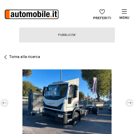
MENU
PREFERITI
CERCA
VENDI
Auto
MAGAZINE
Auto usate
Torna alla ricerca
ACCEDI
Auto Km 0
Auto Nuove
Noleggio a lungo termine
Auto d'epoca
Moto
Camper