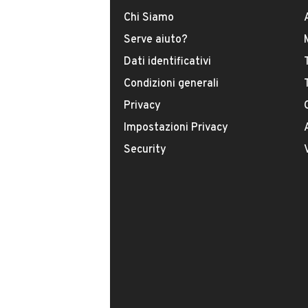
Chi Siamo
Serve aiuto?
Dati identificativi
Condizioni generali
Privacy
Impostazioni Privacy
Il tuo nome:
Security
Il tuo numero di telefono:
Facendo clic sul pulsante do il mio consenso
indicato nella nostra
informativa sulla priv