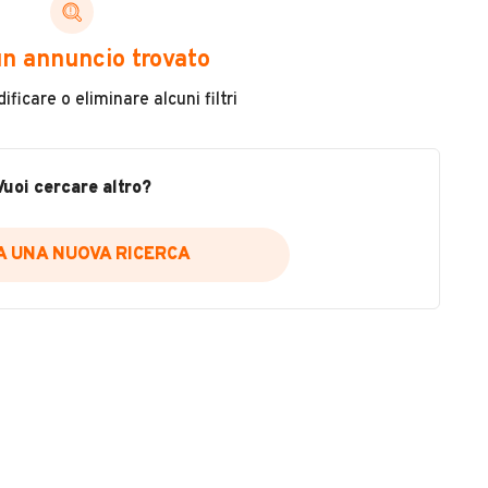
ORE DOBlò 105CV 1.6 CDIT CON 170.000 KM
n annuncio trovato
 DEL CLIENTE )
ficare o eliminare alcuni filtri
Immatricolazione
2013
Vuoi cercare altro?
Carburante
Diesel
IA UNA NUOVA RICERCA
Tipologia
Altro
Colore
VEDI TUTTI
Bianco