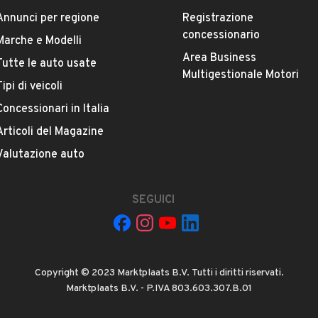
Annunci per regione
Registrazione
concessionario
Marche e Modelli
Area Business
Tutte le auto usate
Multigestionale Motori
Tipi di veicoli
Concessionari in Italia
Articoli del Magazine
La tua mail:
Valutazione auto
SEGUICI
Copyright © 2023 Marktplaats B.V. Tutti i diritti riservati.
 ad Automobile S.r.l. a utilizzare i miei contatti secondo quanto
Marktplaats B.V. - P.IVA 803.603.307.B.01
acy
, ad esempio per inviare delle raccomandazioni per veicoli simili.