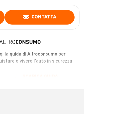
CONTATTA
gi la
guida di Altroconsumo
per
uistare e vivere l’auto in sicurezza
SCARICA GUIDA