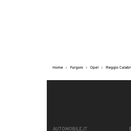
16
RASO MAURO
Iscritto da 3 anni
VIA NAZIONALE, 18, 89025, ROSA
MOSTRA NUMERO
Home
Furgoni
Opel
Reggio Calabr
Notifiche chiamate attive
Questo venditore
riceverà un’e-ma
CONTATTA IL VENDITORE
Il veicolo è ancora disponibile?
Offrite finanziamenti?
AUTOMOBILE.IT
È possibile vedere più foto?