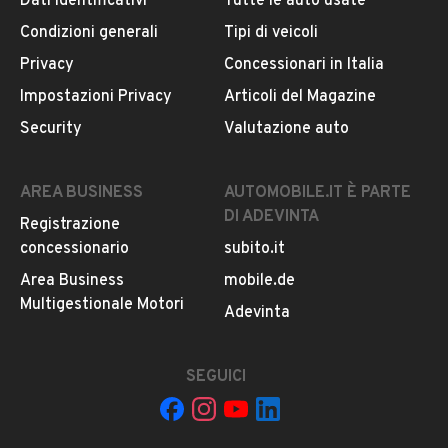
Dati identificativi
Tutte le auto usate
Altro
Condizioni generali
Tipi di veicoli
Accensione elettrica
CONTATTA IL VENDITORE
Privacy
Concessionari in Italia
Il veicolo è ancora disponibile?
Impostazioni Privacy
Articoli del Magazine
Il prezzo è trattabile?
Security
Valutazione auto
Offrite finanziamenti?
Accettate permute?
AREA BUSINESS
AUTOMOBILE.IT È PARTE
DI ADEVINTA
È possibile vedere più foto?
Registrazione
concessionario
subito.it
Quali sono le condizioni della garanzia?
Area Business
mobile.de
Multigestionale Motori
Adevinta
SEGUICI