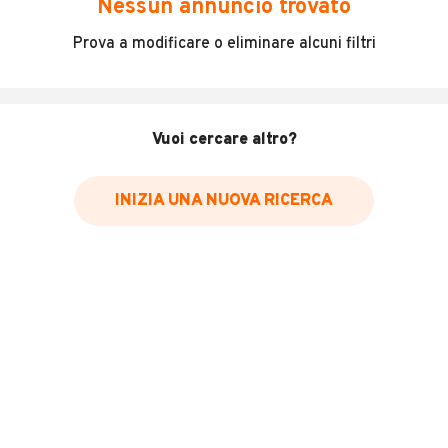
Nessun annuncio trovato
Vendo vespa piaggio 150, in buone condizioni di
Prova a modificare o eliminare alcuni filtri
carrozzeria e meccanica, consumi ridottissimi.
Valutiamo eventuali permuta.
Per info contata
MOSTRA NUMERO
1883450 NO E-
MAIL, SOLO CONTATTI TELEFONICI !!!
Vuoi cercare altro?
INFORMAZIONI VEICOLO
INIZIA UNA NUOVA RICERCA
Marca
Piaggio
Chilometri
55.768
Immatricolazione
2005