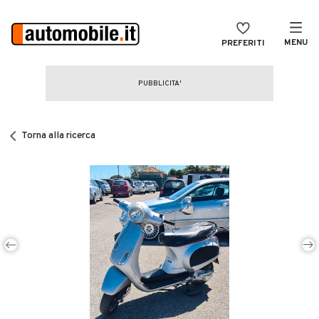
MENU
PREFERITI
CERCA
VENDI
Auto
MAGAZINE
Auto usate
Torna alla ricerca
ACCEDI
Auto Km 0
Auto Nuove
Noleggio a lungo termine
Auto d'epoca
Moto
Camper