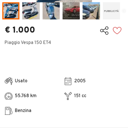
Veicoli Commerciali
Concessionari
€ 1.000
Piaggio Vespa 150 ET4
Usato
2005
55.768 km
151 cc
Benzina