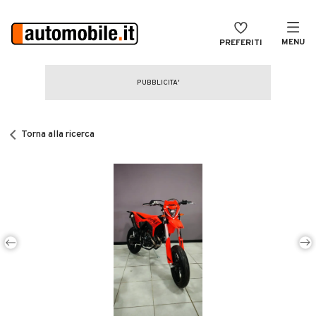
MENU
PREFERITI
CERCA
VENDI
Auto
MAGAZINE
Auto usate
Torna alla ricerca
ACCEDI
Auto Km 0
Auto Nuove
Noleggio a lungo termine
Auto d'epoca
Moto
Camper