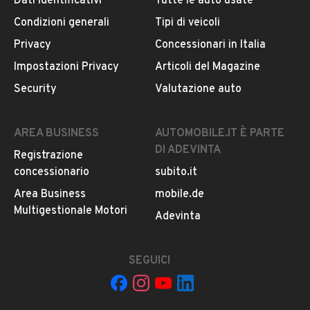
Dati identificativi
Tutte le auto usate
Il veicolo è ancora disponibile?
Condizioni generali
Tipi di veicoli
Il prezzo è trattabile?
Privacy
Concessionari in Italia
Offrite finanziamenti?
Impostazioni Privacy
Articoli del Magazine
Accettate permute?
Security
Valutazione auto
È possibile vedere più foto?
AREA BUSINESS
AUTOMOBILE.IT È PARTE
DI ADEVINTA
Registrazione
concessionario
subito.it
Area Business
mobile.de
Multigestionale Motori
Adevinta
Il tuo nome:
SEGUICI