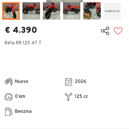
Veicoli Commerciali
Concessionari
€ 4.390
Beta RR 125 4T T
Nuovo
2026
0 km
125 cc
Benzina