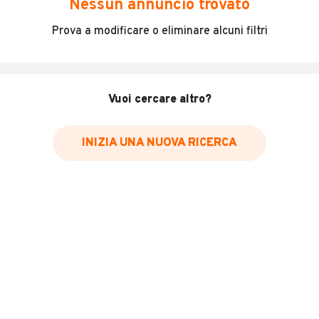
Nessun annuncio trovato
NUOVA BETA 125 MOTARD 2026 , COMPRESA DI CASCO
Prova a modificare o eliminare alcuni filtri
O' NEAL IN OMAGGIO
INFORMAZIONI VEICOLO
Vuoi cercare altro?
Marca
Beta
INIZIA UNA NUOVA RICERCA
Immatricolazione
2026
Cambio
Cambio automatico
Carburante