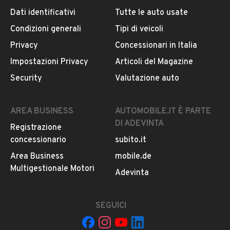
Usato / Nuovo
Dati identificativi
Tutte le auto usate
Iscritto da 3 anni
Usato
Condizioni generali
Tipi di veicoli
VIA VIATICALE 30, 83020, San Michele di Serino,
Privacy
Concessionari in Italia
Colore
Avellino
Impostazioni Privacy
Articoli del Magazine
Bianco
Security
Valutazione auto
MOSTRA NUMERO
Cilindrata
1399
Risponde al 86% delle chiamate
AREA BUSINESS
AUTOMOBILE.IT È PARTE
Questo venditore è
molto attento a rispondere alle
DI ADEVINTA
Registrazione
chiamate.
Contattalo senza esitazione!
concessionario
subito.it
Area Business
mobile.de
Multigestionale Motori
CONTATTA IL VENDITORE
Adevinta
Il veicolo è ancora disponibile?
SEGUICI
Il prezzo è trattabile?
Offrite finanziamenti?