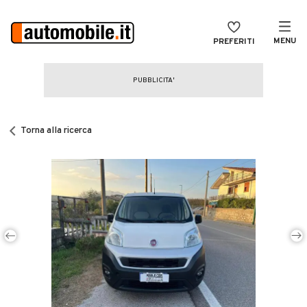
MENU
PREFERITI
CERCA
VENDI
Auto
MAGAZINE
Auto usate
Torna alla ricerca
ACCEDI
Auto Km 0
Auto Nuove
Noleggio a lungo termine
Auto d'epoca
Moto
Camper