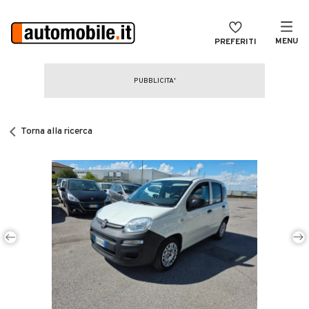
MENU
PREFERITI
CERCA
VENDI
Auto
MAGAZINE
Auto usate
Torna alla ricerca
ACCEDI
Auto Km 0
Auto Nuove
Noleggio a lungo termine
Auto d'epoca
Moto
Camper