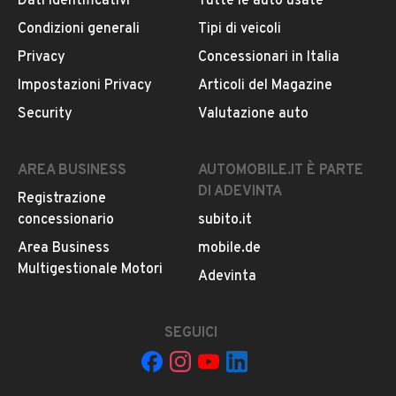
Dati identificativi
Tutte le auto usate
Colore
Bianco
Condizioni generali
Tipi di veicoli
MOSTRA NUMERO
Privacy
Concessionari in Italia
Cilindrata
Impostazioni Privacy
Articoli del Magazine
999
CONTATTA IL VENDITORE
Security
Valutazione auto
Il veicolo è ancora disponibile?
Scadenza revisione, anno
AREA BUSINESS
AUTOMOBILE.IT È PARTE
05 2026
Il prezzo è trattabile?
DI ADEVINTA
Registrazione
Offrite finanziamenti?
concessionario
subito.it
Accettate permute?
Area Business
mobile.de
È possibile vedere più foto?
Multigestionale Motori
Adevinta
Quali sono le condizioni della garanzia?
SEGUICI