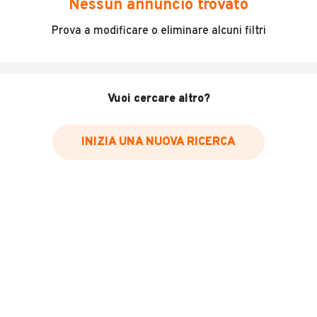
Nessun annuncio trovato
AUTOCARRO!
Prova a modificare o eliminare alcuni filtri
Fiat Panda 1.0 benz/hybrid.
Anno 12/2020.
2 posti.
Km 138.000.
Vuoi cercare altro?
L'auto si trova in buone condizioni di meccanica e
carrozzeria.
Info.cell
MOSTRA NUMERO
INIZIA UNA NUOVA RICERCA
Gabriel
INFORMAZIONI VEICOLO
Marca
Fiat
Immatricolazione
2020