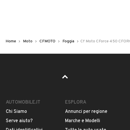
Chilometri
600
Immatricolazione
2023
Home
Moto
CFMOTO
Foggia
Cf Moto CForce 450 CFO
Cambio
Cambio automatico
Carburante
VEDI TUTTI
Benzina
AUTOMOBILE.IT
ESPLORA
Cilindrata
VENDITORE
400
Chi Siamo
Annunci per regione
MI.AL. CAR - SOCIETA' A RESPONSABILITA'
Serve aiuto?
Marche e Modelli
LIMITATA S
Tipologia