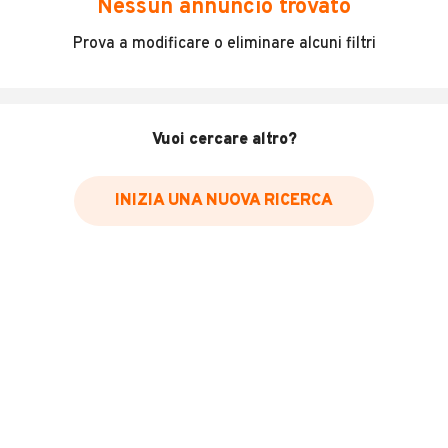
Nessun annuncio trovato
VENDO QUAD ATV CFMOTO CFORCE 450S 07/2023 CON
Prova a modificare o eliminare alcuni filtri
600KM PERCORSI GARANZIA UFFICIALE CF MOTO
4x4 CON DIFFERENZIALE AUTOBLOCCANTE
Vuoi cercare altro?
RIDOTTE
4X4 ELETTRONICO
INIZIA UNA NUOVA RICERCA
GANCIO TRAINO
LEGGI TUTTO
PARAMANI
INFORMAZIONI VEICOLO
Marca
VEICOLO IVA ESPOSTA 22%
CFMOTO