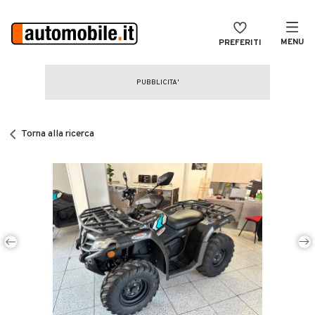
MENU
PREFERITI
CERCA
VENDI
Auto
MAGAZINE
Auto usate
Torna alla ricerca
ACCEDI
Auto Km 0
Auto Nuove
Noleggio a lungo termine
Auto d'epoca
Moto
Camper