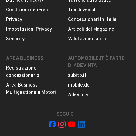
Dati identificativi
Tutte le auto usate
0
CONTATTA IL VENDITORE
Condizioni generali
Tipi di veicoli
Privacy
Concessionari in Italia
Il veicolo è ancora disponibile?
Impostazioni Privacy
Articoli del Magazine
Il prezzo è trattabile?
Security
Valutazione auto
Offrite finanziamenti?
Accettate permute?
AREA BUSINESS
AUTOMOBILE.IT È PARTE
È possibile vedere più foto?
DI ADEVINTA
Registrazione
Quali sono le condizioni della garanzia?
concessionario
subito.it
Area Business
mobile.de
Multigestionale Motori
Adevinta
SEGUICI
Il tuo nome: