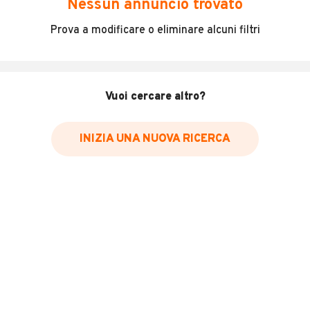
Nessun annuncio trovato
Renault kangoo del 2006 con 105 mila km il furgoncino
Prova a modificare o eliminare alcuni filtri
ha i suoi anni e ha qualche difetto di carrozzeria ma nel
complessivo funziona bene e consuma poco per
informazioni contattatemi.
Vuoi cercare altro?
INFORMAZIONI VEICOLO
INIZIA UNA NUOVA RICERCA
Marca
Renault
Immatricolazione
2006
Chilometri
105.000