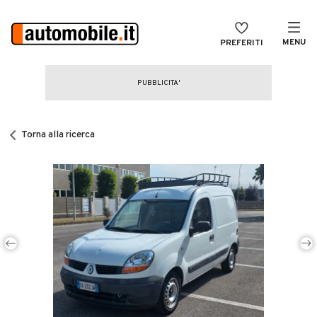
MENU
PREFERITI
CERCA
VENDI
Auto
MAGAZINE
Auto usate
Torna alla ricerca
ACCEDI
Auto Km 0
Auto Nuove
Noleggio a lungo termine
Auto d'epoca
Moto
Camper