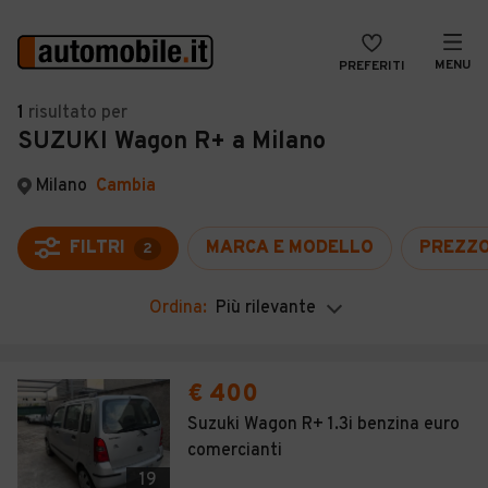
MENU
PREFERITI
CERCA
1
risultato
per
SUZUKI Wagon R+ a Milano
VENDI
Auto
MAGAZINE
Auto usate
Milano
Cambia
ACCEDI
Auto Km 0
FILTRI
MARCA E MODELLO
PREZZ
2
Auto Nuove
Ordina:
Più rilevante
Noleggio a lungo termine
Auto d'epoca
€ 400
Moto
Suzuki Wagon R+ 1.3i benzina euro
comercianti
Camper
19