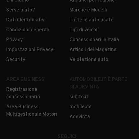
Chi Siamo
Annunci per regione
Serve aiuto?
Marche e Modelli
Dati identificativi
Tutte le auto usate
Condizioni generali
Tipi di veicoli
Privacy
Concessionari in Italia
Impostazioni Privacy
Articoli del Magazine
Security
Valutazione auto
AREA BUSINESS
AUTOMOBILE.IT È PARTE
DI ADEVINTA
Registrazione
concessionario
subito.it
Area Business
mobile.de
Multigestionale Motori
Adevinta
SEGUICI