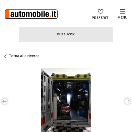
MENU
PREFERITI
CERCA
VENDI
Auto
MAGAZINE
Auto usate
Torna alla ricerca
ACCEDI
Auto Km 0
Auto Nuove
Noleggio a lungo termine
Auto d'epoca
Moto
Camper